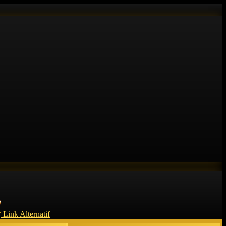
Link Alternatif