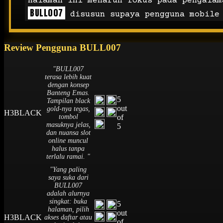
Halaman ini menaruh fokus pada pengalam
BULL007
disusun supaya pengguna mobile 
Review Pengguna BULL007
"BULL007
terasa lebih kuat
dengan konsep
Banteng Emas.
5
Tampilan black
out
gold-nya tegas,
H3BLACK
tombol
of
masuknya jelas,
5
dan nuansa slot
online muncul
halus tanpa
terlalu ramai. "
"Yang paling
saya suka dari
BULL007
adalah alurnya
singkat: buka
5
halaman, pilih
out
H3BLACK
akses daftar atau
of