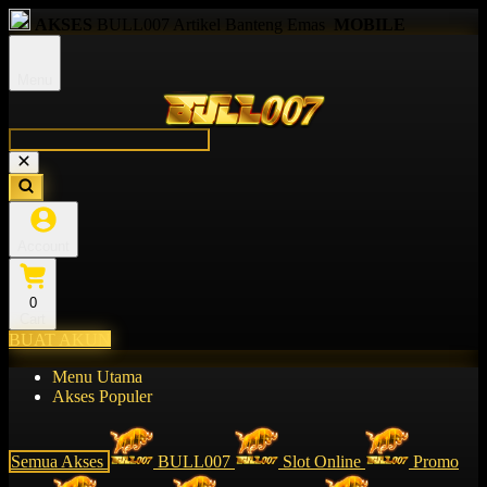
AKSES
BULL007 Artikel Banteng Emas
MOBILE
Menu
Account
0
Cart
BUAT AKUN
Menu Utama
Akses Populer
Semua Akses
BULL007
Slot Online
Promo