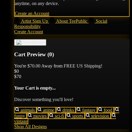
anytime, on any device.
Create an Account
Artist Sign Up
About TeePublic
Social
Responsibility
Create Account
Cart Preview (0)
You're
$70.00
Away from
FREE US Shipping!
$0
$70
Your Cart is empty...
Discover something you'll love!
animals
anime
drinks
fantasy
food
funny
movies
sci-fi
sports
television
vintage
Shop All Designs