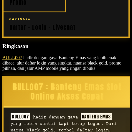
Promo
NAVIGASI
Daftar - Login - Livechat
Ringkasan
BULL007
hadir dengan gaya Banteng Emas yang lebih enak
dibaca, alur daftar login yang singkat, nuansa black gold, promo
pilihan, dan jalur AMP mobile yang ringan dibuka.
BULL007 : Banteng Emas Slot
Online Akses Cepat
BULL007
BANTENG EMAS
hadir dengan gaya
yang lebih santai tapi tetap tegas. Dari
warna black gold, tombol daftar login,