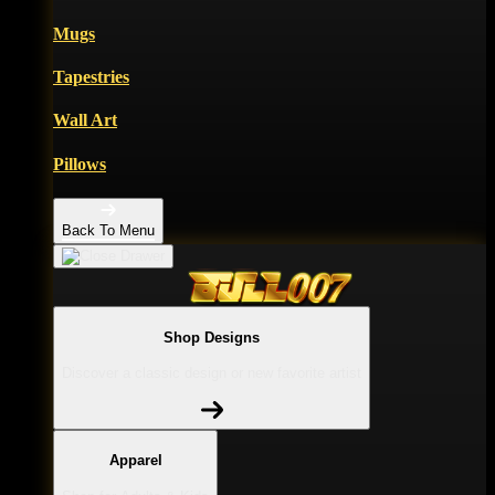
Mugs
Tapestries
Wall Art
Pillows
Back To Menu
Shop Designs
Discover a classic design or new favorite artist
Apparel