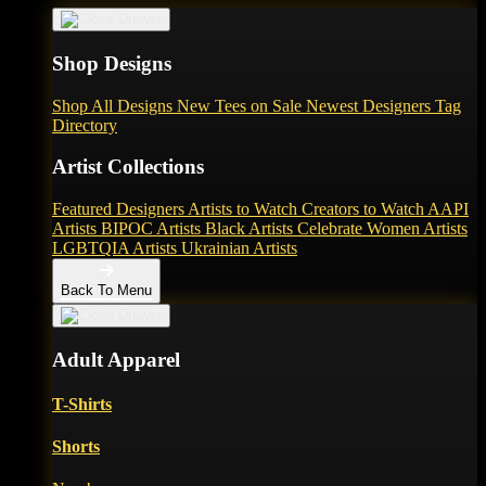
Shop Designs
Shop All Designs
New Tees on Sale
Newest Designers
Tag
Directory
Artist Collections
Featured Designers
Artists to Watch
Creators to Watch
AAPI
Artists
BIPOC Artists
Black Artists
Celebrate Women Artists
LGBTQIA Artists
Ukrainian Artists
Back To Menu
Adult Apparel
T-Shirts
Shorts