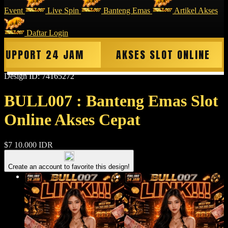
Event
Live Spin
Banteng Emas
Artikel Akses
Daftar Login
24 JAM
AKSES SLOT ONLINE
LIVE M
Design ID: 74165272
BULL007 : Banteng Emas Slot
Online Akses Cepat
$7
10.000 IDR
Create an account to favorite this design!