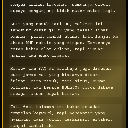
sampai arahan livechat, semuanya dibuat
supaya pengunjung tidak muter-muter lagi.
Buat yang masuk dari HP, halaman ini
langsung kasih jalur yang jelas: lihat
banner, pilih tombol utama, lalu lanjut ke
akses AMP mobile yang ringan. Kontennya
tetap bahas slot online, tapi dibuat
ngalir dan enak dibaca.
Review dan FAQ di bawahnya juga disusun
buat jawab hal yang biasanya dicari
duluan: cara masuk, tema situs, promo
pilihan, dan kenapa BULL007 cocok dibawa
sebagai akses cepat harian.
Jadi feel halaman ini bukan sekadar
tempelan keyword, tapi pengantar yang
nyambung dari judul, deskripsi, artikel,
sampai tombol aksi.