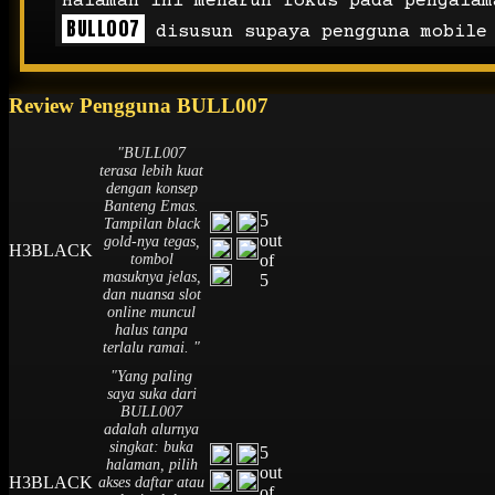
Halaman ini menaruh fokus pada pengalam
BULL007
disusun supaya pengguna mobile 
Review Pengguna BULL007
"BULL007
terasa lebih kuat
dengan konsep
Banteng Emas.
5
Tampilan black
out
gold-nya tegas,
H3BLACK
tombol
of
masuknya jelas,
5
dan nuansa slot
online muncul
halus tanpa
terlalu ramai. "
"Yang paling
saya suka dari
BULL007
adalah alurnya
singkat: buka
5
halaman, pilih
out
H3BLACK
akses daftar atau
of