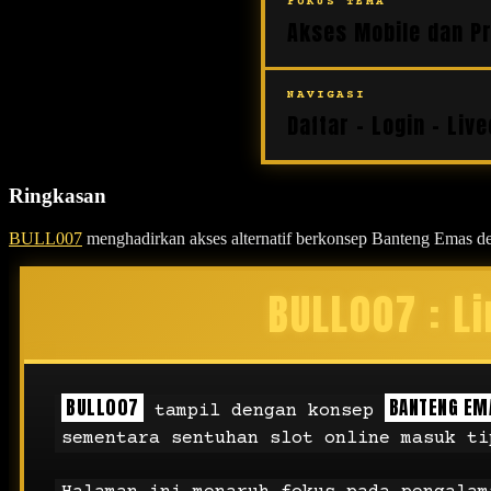
FOKUS TEMA
Akses Mobile dan P
NAVIGASI
Daftar - Login - Liv
Ringkasan
BULL007
menghadirkan akses alternatif berkonsep Banteng Emas den
BULL007 : L
BULL007
BANTENG EM
tampil dengan konsep
sementara sentuhan slot online masuk ti