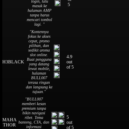
login, lalu
5
masuk ke
halaman AMP
tanpa harus
mencari tombol
lagi. "
"Kontennya
fokus ke akses
cepat, promo
pilihan, dan
sedikit aroma
slot online.
4.9
Buat pengguna
H3BLACK
out
yang datang
of 5
lewat mobile,
halaman
BULL007
terasa ringan
dan langsung ke
tujuan."
"BULL007
memberi kesan
premium tanpa
bikin navigasi
5
ribet. Tema
MAHA
out
banteng, CTA, dan
THOR
informasi
of 5