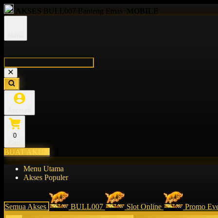
AKSES
BULL007 Banteng Emas
MOBILE
Menu
Account
0
Cart
BUAT AKUN
Menu Utama
Akses Populer
Semua Akses
BULL007
Slot Online
Promo Ev