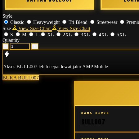
Style
Classic
Heavyweight
Tri-Blend
Streetwear
Premi
Size
View Size Chart
View Size Chart
S
M
L
XL
2XL
3XL
4XL
5XL
Quantity
-
+
Akses
BULL007
lebih cepat lewat jalur
AMP Mobile
BUKA BULL007
NAMA SITUS
BULL007