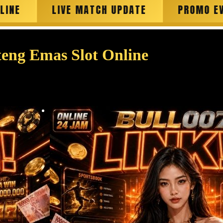
IVE MATCH UPDATE
PROMO EVENT BOLA
teng Emas Slot Online