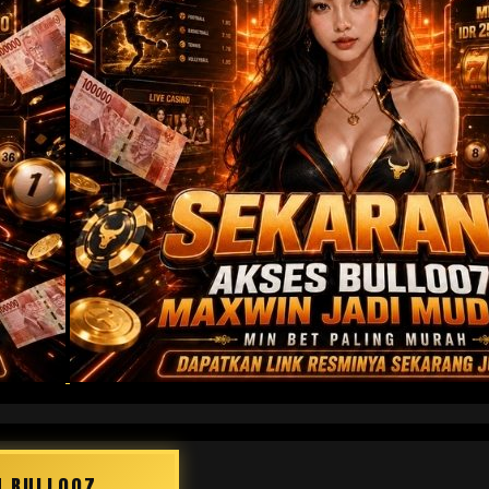
N BULL007