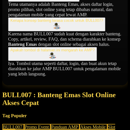
Tema utamanya adalah Banteng Emas, akses daftar login,
promo pilihan, slot online yang tetap dibahas natural, dan
pengalaman mobile yang cepat lewat AMP.
Kenapa konsep banteng terasa cocok untuk BULL007?
Karena nama BULL007 sudah kuat dengan karakter banteng.
Copy, artikel, review, FAQ, dan schema diarahkan ke konsep
Banteng Emas
dengan slot online sebagai aksen halus.
Apakah tombol di halaman ini mengarah ke AMP?
Iya. Tombol utama seperti daftar, login, dan buat akun tetap
diarahkan ke jalur AMP BULL007 untuk pengalaman mobile
yang lebih langsung.
BULL007 : Banteng Emas Slot Online
Akses Cepat
Tag Populer
BULL007
Promo Event
Panduan AMP
Akses Mobile
Slot