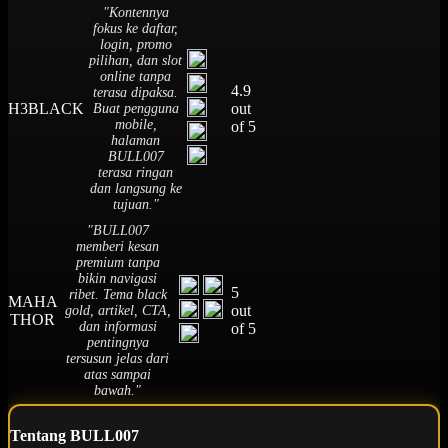
"Kontennya
fokus ke daftar,
login, promo
pilihan, dan slot
online tanpa
4.9
terasa dipaksa.
H3BLACK
out
Buat pengguna
mobile,
of 5
halaman
BULL007
terasa ringan
dan langsung ke
tujuan."
"BULL007
memberi kesan
premium tanpa
bikin navigasi
5
ribet. Tema black
MAHA
out
gold, artikel, CTA,
THOR
dan informasi
of 5
pentingnya
tersusun jelas dari
atas sampai
bawah."
Tentang BULL007