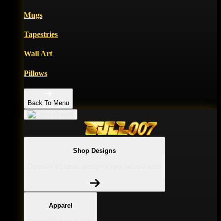
Mugs
Tapestries
Wall Art
Pillows
Back To Menu
Shop Designs
Discover a classic design or new favorite artist
Apparel