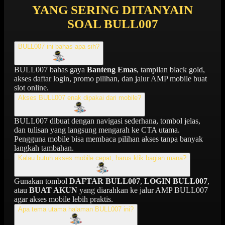
YANG SERING DITANYAIN
SOAL BULL007
BULL007 ini bahas apa sih?
BULL007 bahas gaya
Banteng Emas
, tampilan black gold,
akses daftar login, promo pilihan, dan jalur AMP mobile buat
slot online.
Akses BULL007 enak dipakai dari mobile?
BULL007 dibuat dengan navigasi sederhana, tombol jelas,
dan tulisan yang langsung mengarah ke CTA utama.
Pengguna mobile bisa membaca pilihan akses tanpa banyak
langkah tambahan.
Kalau butuh akses mobile cepat, harus klik bagian mana?
Gunakan tombol
DAFTAR BULL007
,
LOGIN BULL007
,
atau
BUAT AKUN
yang diarahkan ke jalur AMP BULL007
agar akses mobile lebih praktis.
Apa tema utama halaman BULL007 ini?