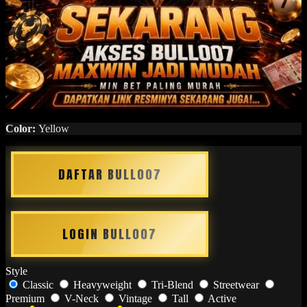
Color:
Yellow
DAFTAR BULL007
LOGIN BULL007
Style
Classic
Heavyweight
Tri-Blend
Streetwear
Premium
V-Neck
Vintage
Tall
Active